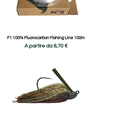
- 100% Fluorocarbon

L'ultimo arrivato nella nostra selezione. 
Un filo progettato per chi cerca totale 
invisibilità in acqua, estrema resistenza 
all'abrasione e massima tenuta al nodo, 
completando così un setup tecnico di alto 
F1 100% Fluorocarbon Fishing Line 100m
livello per ogni condizione di pesca.

Prezzo scontato
A partire da
8,70 €
- Non solo Attrezzatura

Passione e Sostenibilità, Arte e Territorio: 
Esprimiamo il nostro amore per la pesca 
anche attraverso il design. Le nostre 
stampe su tela canvas celebrano i migliori 
laghi italiani e la cultura del Bass Fishing, 
portando la tua passione fuori dall'acqua.

- Packaging Eco-Conscious

Il nostro impegno per la natura non si 
ferma ai prodotti. Utilizziamo imballaggi in 
carta riciclata con una componente 