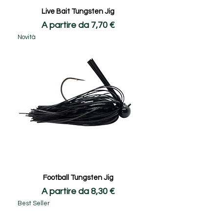
minima di plastica. Il nostro obiettivo a 
Live Bait Tungsten Jig
tendere è l'eliminazione totale della 
Prezzo scontato
A partire da
7,70 €
plastica da ogni nostra confezione.

Novità
- Community e Fedeltà

Crediamo nel rapporto diretto con chi ci 
sceglie. Dal 2024 è attivo il nostro 
programma fedeltà #fishgreen: un modo 
per premiare chi, come noi, sceglie di 
pescare in modo consapevole e 
totalmente lead-free.

- Servizio Clienti e Spedizioni 
Internazionali

Siamo sempre al tuo fianco per consigli 
tecnici o assistenza sugli ordini.

WhatsApp 24/7, Supporto costante e 
Football Tungsten Jig
consulenza tecnica a portata di click.

Prezzo scontato
A partire da
8,30 €
Best Seller
- International Shipping

Abiti fuori dall'Europa e vorresti ordinare i 