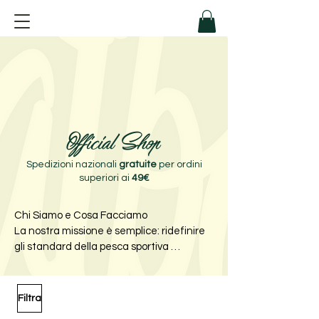
Official Shop
Spedizioni nazionali
gratuite
per ordini
superiori ai
49€
Chi Siamo e Cosa Facciamo

La nostra missione è semplice: ridefinire 
gli standard della pesca sportiva 
attraverso l’innovazione sostenibile e 
l’eccellenza tecnica. Selezioniamo, 
progettiamo e produciamo attrezzature 
Filtra
dedicate al Bass Fishing e allo spinning ai 