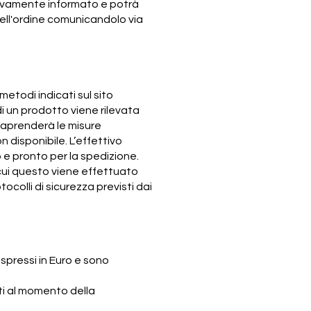
stivamente informato e potrà
dell'ordine comunicandolo via
todi indicati sul sito
di un prodotto viene rilevata
raprenderà le misure
 disponibile. L’effettivo
 e pronto per la spedizione.
cui questo viene effettuato
ocolli di sicurezza previsti dai
spressi in Euro e sono
ati al momento della