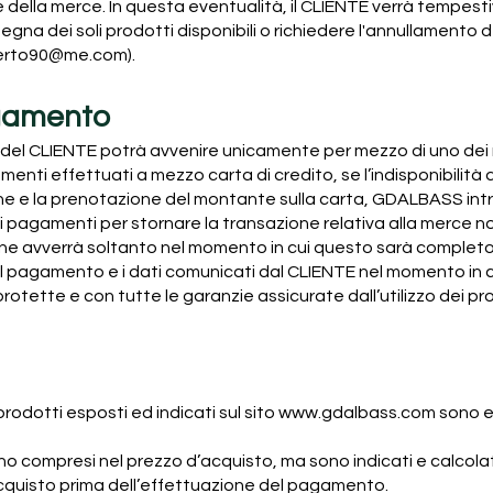
ale della merce. In questa eventualità, il CLIENTE verrà tempe
gna dei soli prodotti disponibili o richiedere l'annullamento 
alberto90@me.com).
agamento
el CLIENTE potrà avvenire unicamente per mezzo di uno dei me
amenti effettuati a mezzo carta di credito, se l’indisponibilità 
dine e la prenotazione del montante sulla carta, GDALBASS int
 pagamenti per stornare la transazione relativa alla merce non
ine avverrà soltanto nel momento in cui questo sarà completo
 al pagamento e i dati comunicati dal CLIENTE nel momento in 
tette e con tutte le garanzie assicurate dall’utilizzo dei prot
 prodotti esposti ed indicati sul sito
www.gdalbass.com
sono e
sono compresi nel prezzo d’acquisto, ma sono indicati e calcol
cquisto prima dell’effettuazione del pagamento.