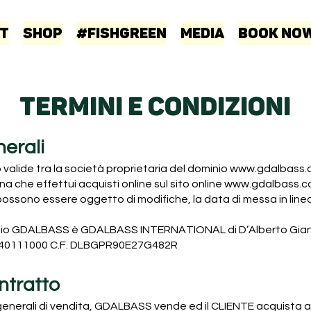
t
Shop
#FISHGREEN
Media
Book No
TERMINI E CONDIZIONI
nerali
 valide tra la società proprietaria del dominio
www.gdalbass.
 che effettui acquisti online sul sito online
www.gdalbass.
ossono essere oggetto di modifiche, la data di messa in linea
inio GDALBASS è GDALBASS INTERNATIONAL di D’Alberto Gianpie
17140111000 C.F. DLBGPR90E27G482R
ntratto
 generali di vendita, GDALBASS vende ed il CLIENTE acquista a 