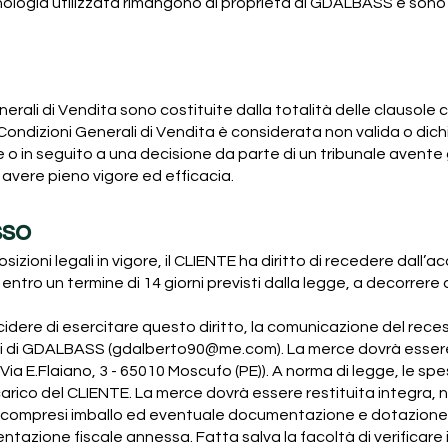
tecnologia utilizzata rimangono di proprietà di GDALBASS e sono p
nerali di Vendita sono costituite dalla totalità delle clausol
 Condizioni Generali di Vendita è considerata non valida o dichi
o in seguito a una decisione da parte di un tribunale avente gi
avere pieno vigore ed efficacia.
sso
zioni legali in vigore, il CLIENTE ha diritto di recedere dall’
 entro un termine di 14 giorni previsti dalla legge, a decorrer
idere di esercitare questo diritto, la comunicazione del rece
ienti di GDALBASS (gdalberto90@me.com). La merce dovrà ess
 Via E.Flaiano, 3 - 65010 Moscufo (PE)). A norma di legge, le spe
arico del CLIENTE. La merce dovrà essere restituita integra, n
i (compresi imballo ed eventuale documentazione e dotazione 
tazione fiscale annessa. Fatta salva la facoltà di verificare i