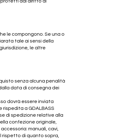
rotetti dal diritto di
e che le compongono. Se una o
arata tale ai sensi della
urisdizione, le altre
acquisto senza alcuna penalità
e dalla data di consegna dei
sso dovrà essere inviata
ere rispedita a GDALBASS
se di spedizione relative alla
ella confezione originale,
accessoria: manuali, cavi,
l rispetto di quanto sopra,