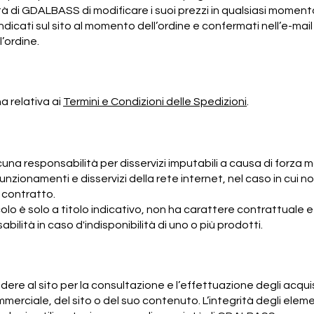
ltà di GDALBASS di modificare i suoi prezzi in qualsiasi moment
indicati sul sito al momento dell’ordine e confermati nell’e-
’ordine.
na relativa ai
Termini e Condizioni delle Spedizioni
.
a responsabilità per disservizi imputabili a causa di forza m
zionamenti e disservizi della rete internet, nel caso in cui 
l contratto.
ticolo è solo a titolo indicativo, non ha carattere contrattual
bilità in caso d'indisponibilità di uno o più prodotti.
cedere al sito per la consultazione e l’effettuazione degli acqu
commerciale, del sito o del suo contenuto. L’integrità degli elem