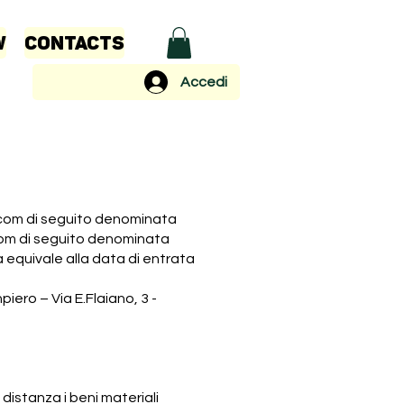
w
Contacts
Accedi
com
di seguito denominata
com
di seguito denominata
 equivale alla data di entrata
ro – Via E.Flaiano, 3 -
distanza i beni materiali