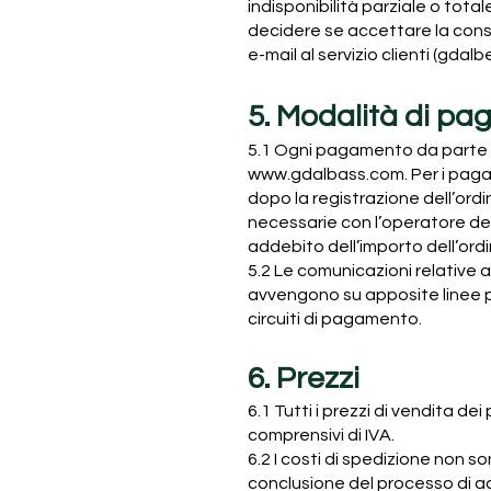
indisponibilità parziale o tot
decidere se accettare la conse
e-mail al servizio clienti (gd
5. Modalità di p
5.1 Ogni pagamento da parte d
www.gdalbass.com
. Per i pag
dopo la registrazione dell’or
necessarie con l’operatore dei
addebito dell’importo dell’ord
5.2 Le comunicazioni relative
avvengono su apposite linee pro
circuiti di pagamento.
6. Prezzi
6.1 Tutti i prezzi di vendita dei
comprensivi di IVA.
6.2 I costi di spedizione non 
conclusione del processo di a