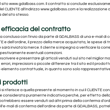
l sito
www.gdalbass.com
. Il contratto si conclude esclusivam
el CLIENTE all'indirizzo
www.gdalbass.com
e la realizzazione d
 del sito stesso.
 efficacia del contratto
a conclusa con l'invio da parte di GDALBASS di una e-mail di c
E e dell'ordine, il prezzo della merce acquistata, le spese di
le sarà inviata la merce. Il cliente si impegna a verificare la cor
pestivamente eventuali correzioni.
rivere e presentare gli articoli venduti sul sito nel miglior 
rrori, imprecisioni o piccole differenze tra il sito ed il prodotto
o elemento contrattuale, in quanto sono solo rappresentative
i prodotti
ti si riferisce a quella presente al momento in cui il CLIENTE c
 considerata puramente indicativa perché, per effetto de
tti potrebbero essere venduti ad altri prima della conferma d'ord
dell'e-mail di conferma dell'ordine da parte di GDALBASS, potreb