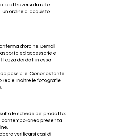
ente attraverso la rete
i un ordine di acquisto
onferma d'ordine. L'email
 trasporto ed accessorie e
rettezza dei dati in essa
modo possibile. Ciononostante
 reale. Inoltre le fotografie
.
onsulta le schede del prodotto;
lla contemporanea presenza
ine.
bero verificarsi casi di