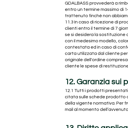
GDALBASS provvederà a rimbor
entro un termine massimo di 14
trattenuto finché non abbiamo r
11.3 In caso di ricezione di pro
clienti entro il termine di 7 g
se si desidera la sostituzione 
con il medesimo modello, colore
contestata ed in caso di confe
carta utilizzata dal cliente 
originale dell'ordine compresa
cliente le spese di restituzio
12. Garanzia sui p
12.1 Tutti i prodotti presentati
citata sulle schede prodotto deg
della vigente normativa. Per fr
mail al momento dell’avvenuta 