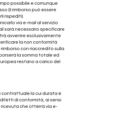
tempo possibile e comunque
sso (il rimborso può essere
 rispediti).
icarlo via e-mail al servizio
mail sarà necessario specificare
 potrà avvenire esclusivamente
verificare la non conformità
rimborso con riaccredito sulla
mborserà la somma totale ed
 Europea restano a carico del
 contrattuale la cui durata è
difetti di conformità, ai sensi
 ricevuta che otterrà via e-