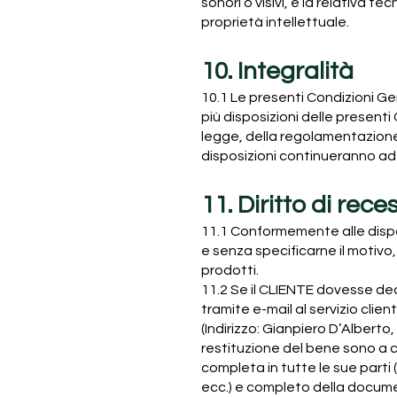
sonori o visivi, e la relativa 
proprietà intellettuale.
10. Integralità
10.1 Le presenti Condizioni Ge
più disposizioni delle presenti
legge, della regolamentazione 
disposizioni continueranno ad 
11. Diritto di rece
11.1 Conformemente alle disposi
e senza specificarne il motivo,
prodotti.
11.2 Se il CLIENTE dovesse dec
tramite e-mail al servizio cl
(Indirizzo: Gianpiero D’Alberto,
restituzione del bene sono a c
completa in tutte le sue part
ecc.) e completo della documen