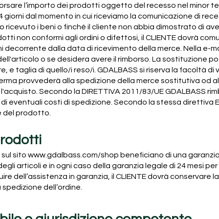
sare l’importo dei prodotti oggetto del recesso nel minor 
 giorni dal momento in cui riceviamo la comunicazione di rece
icevuto i beni o finché il cliente non abbia dimostrato di averli
dotti non conformi agli ordini o difettosi, il CLIENTE dovrà comun
iorni decorrente dalla data di ricevimento della merce. Nella e-
dell'articolo o se desidera avere il rimborso. La sostituzione
, e taglia di quello/i reso/i. GDALBASS si riserva la facoltà di 
rma provvederà alla spedizione della merce sostitutiva od al 
per l'acquisto. Secondo la DIRETTIVA 2011/83/UE GDALBASS ri
 di eventuali costi di spedizione. Secondo la stessa direttiva
ne del prodotto.
rodotti
 sul sito
www.gdalbass.com/shop
beneficiano di una garanzia
li articoli e in ogni caso della garanzia legale di 24 mesi per 
uire dell’assistenza in garanzia, il CLIENTE dovrà conservare la
spedizione dell’ordine.