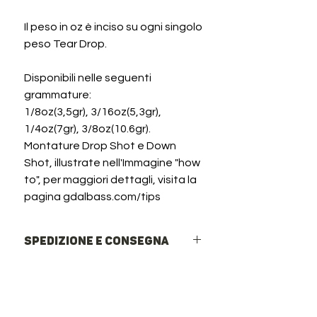
Il peso in oz è inciso su ogni singolo
peso Tear Drop.
Disponibili nelle seguenti
grammature:
1/8oz(3,5gr), 3/16oz(5,3gr),
1/4oz(7gr), 3/8oz(10.6gr).
Montature Drop Shot e Down
Shot, illustrate nell'Immagine "how
to", per maggiori dettagli, visita la
pagina gdalbass.com/tips
Spedizione e Consegna
Spedizioni rapide in Italia ed Europa
Italia: Corriere Espresso o Rete
InPost (Punti di ritiro e Locker h24).
Spesso insieme a...
Europa: Spedizione internazionale