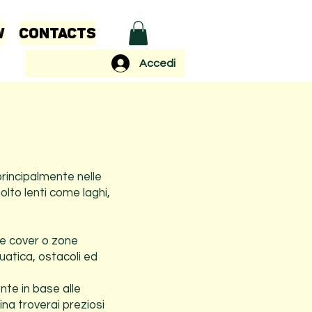
w
Contacts
Accedi
principalmente nelle
olto lenti come laghi,
le cover o zone
uatica, ostacoli ed
nte in base alle
ina troverai preziosi