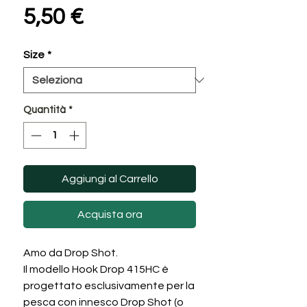
Prezzo
5,50 €
Size
*
Quantità
*
Aggiungi al Carrello
Acquista ora
Amo da Drop Shot.
Il modello Hook Drop 415HC è
progettato esclusivamente per la
pesca con innesco Drop Shot (o