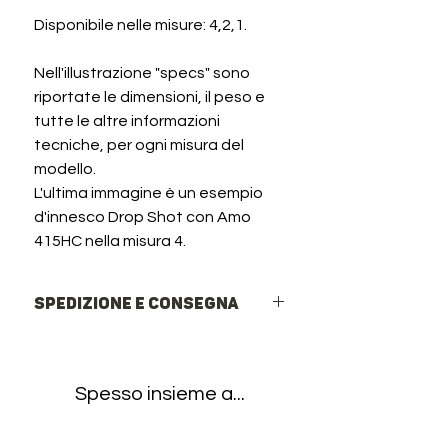
Disponibile nelle misure: 4,2,1.
Nell'illustrazione "specs" sono
riportate le dimensioni, il peso e
tutte le altre informazioni
tecniche, per ogni misura del
modello.
L'ultima immagine è un esempio
d'innesco Drop Shot con Amo
415HC nella misura 4.
Spedizione e Consegna
Spedizioni rapide in Italia ed Europa
Italia: Corriere Espresso o Rete
InPost (Punti di ritiro e Locker h24).
Spesso insieme a...
Europa: Spedizione internazionale
tramite DPD.
Spedizione Gratuita: Disponibile per