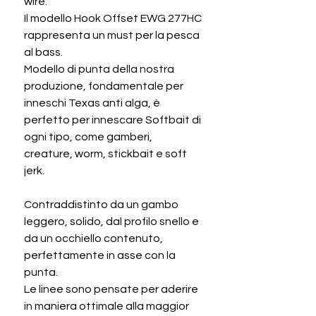
wire.
Il modello Hook Offset EWG 277HC
rappresenta un must per la pesca
al bass.
Modello di punta della nostra
produzione, fondamentale per
inneschi Texas anti alga, è
perfetto per innescare Softbait di
ogni tipo, come gamberi,
creature, worm, stickbait e soft
jerk.
Contraddistinto da un gambo
leggero, solido, dal profilo snello e
da un occhiello contenuto,
perfettamente in asse con la
punta.
Le linee sono pensate per aderire
in maniera ottimale alla maggior