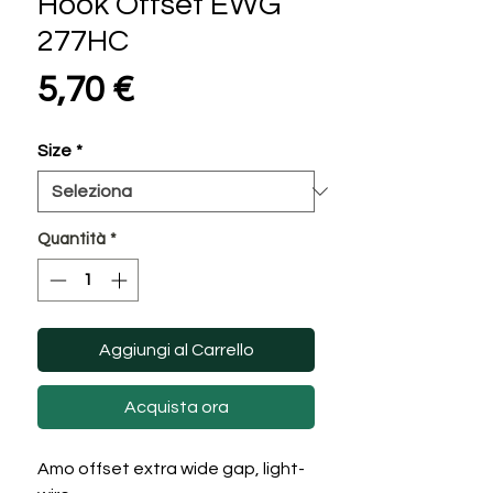
Hook Offset EWG
277HC
Prezzo
5,70 €
Size
*
Quantità
*
Aggiungi al Carrello
Acquista ora
Amo offset extra wide gap, light-