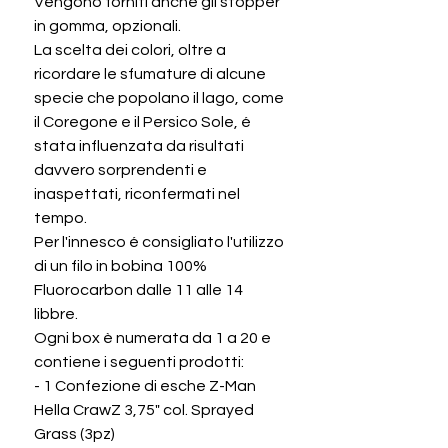
Vengono forniti anche gli stopper
in gomma, opzionali.
La scelta dei colori, oltre a
ricordare le sfumature di alcune
specie che popolano il lago, come
il Coregone e il Persico Sole, é
stata influenzata da risultati
davvero sorprendenti e
inaspettati, riconfermati nel
tempo.
Per l'innesco é consigliato l'utilizzo
di un filo in bobina 100%
Fluorocarbon dalle 11 alle 14
libbre.
Ogni box è numerata da 1 a 20 e
contiene i seguenti prodotti:
- 1 Confezione di esche Z-Man
Hella CrawZ 3,75" col. Sprayed
Grass (3pz)