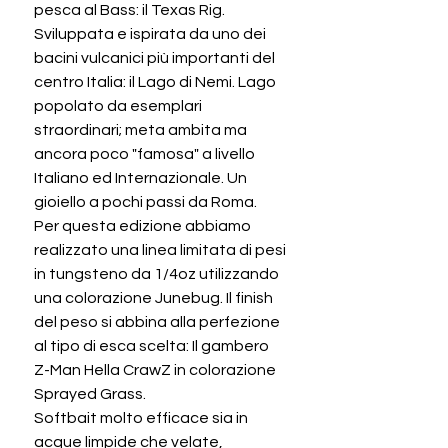
pesca al Bass: il Texas Rig.
Sviluppata e ispirata da uno dei
bacini vulcanici più importanti del
centro Italia: il Lago di Nemi. Lago
popolato da esemplari
straordinari; meta ambita ma
ancora poco "famosa" a livello
Italiano ed Internazionale. Un
gioiello a pochi passi da Roma.
Per questa edizione abbiamo
realizzato una linea limitata di pesi
in tungsteno da 1/4oz utilizzando
una colorazione Junebug. Il finish
del peso si abbina alla perfezione
al tipo di esca scelta: Il gambero
Z-Man Hella CrawZ in colorazione
Sprayed Grass.
Softbait molto efficace sia in
acque limpide che velate,