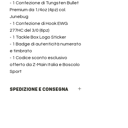
- 1 Confezione di Tungsten Bullet
Premium da 1/4oz (4pz) col.
Junebug
- 1 Confezione di Hook EWG
277HC del 3/0 (6pz)
- 1 Tackle Box Logo Sticker
- 1 Badge di autenticità numerato
e timbrato
- 1 Codice sconto esclusivo
offerto da Z-Main Italia e Boscolo
Sport
Spedizione e Consegna
Spedizioni rapide in Italia ed Europa
Italia: Corriere Espresso o Rete
InPost (Punti di ritiro e Locker h24).
Spesso insieme a...
Europa: Spedizione internazionale
tramite DPD.