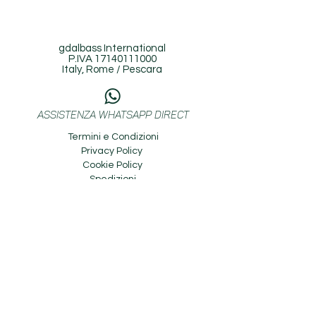
gdalbass International
P.IVA
17140111000
Italy, Rome / Pescara
ASSISTENZA WHATSAPP DIRECT
Termini e Condizioni
Privacy Policy
Cookie Policy
Spedizioni
^
TORNA SU
Copyright © 2026 gdalbass International. Tutti i
diritti riservati.