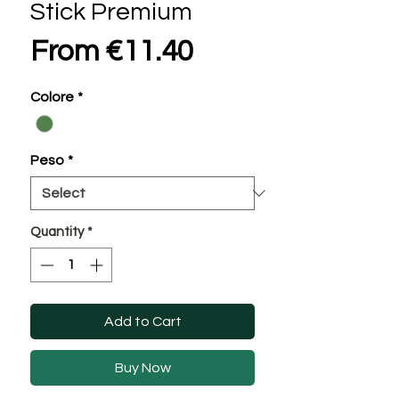
Stick Premium
Sale
From
€11.40
Price
Colore
*
Peso
*
Quantity
*
Add to Cart
Buy Now