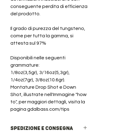
conseguente perdita di efficienza
del prodotto.
Il grado di purezza del tungsteno,
come per tutta la gamma, si
attesta sul 97%
Disponibili nelle seguenti
grammature:
1/8oz(3,5gr), 3/16oz(5,3gr),
1/4oz(7gr), 3/8oz(10.6gr).
Montature Drop Shot e Down
Shot, illustrate nell'Immagine "how
to", per maggiori dettagli, visita la
pagina gdalbass.com/tips
Spedizione e Consegna