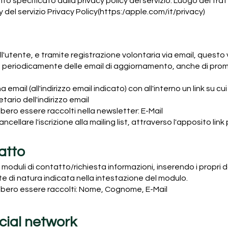
nto specificato dalla privacy policy del servizio. Luogo del 
y del servizio Privacy Policy(https:/apple.com/it/privacy)
l'utente, e tramite registrazione volontaria via email, questo vi
te periodicamente delle email di aggiornamento, anche di prom
a email (all'indirizzo email indicato) con all'interno un link su 
etario dell'indirizzo email
bero essere raccolti nella newsletter: E-Mail
ancellare l'iscrizione alla mailing list, attraverso l'apposito lin
tatto
i moduli di contatto/richiesta informazioni, inserendo i propri
te di natura indicata nella intestazione del modulo.
bbero essere raccolti: Nome, Cognome, E-Mail
ocial network