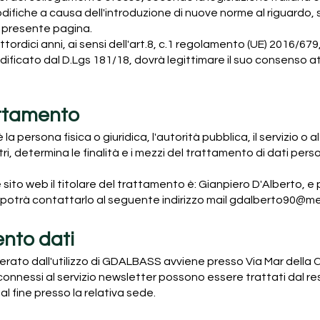
difiche a causa dell'introduzione di nuove norme al riguardo, s
a presente pagina.
tordici anni, ai sensi dell'art.8, c.1 regolamento (UE) 2016/679,
ficato dal D.Lgs 181/18, dovrà legittimare il suo consenso at
rattamento
è la persona fisica o giuridica, l'autorità pubblica, il servizio o
i, determina le finalità e i mezzi del trattamento di dati pers
sito web il titolare del trattamento è: Gianpiero D'Alberto, e
te potrà contattarlo al seguente indirizzo mail
gdalberto90@m
ento dati
nerato dall'utilizzo di GDALBASS avviene presso Via Mar della 
ti connessi al servizio newsletter possono essere trattati dal 
al fine presso la relativa sede.