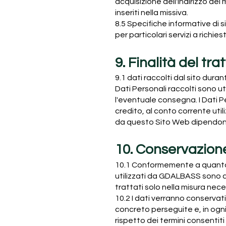
acquisizione dell'indirizzo del
inseriti nella missiva.
8.5 Specifiche informative di 
per particolari servizi a richies
9. Finalità del tr
9.1 dati raccolti dal sito duran
Dati Personali raccolti sono uti
l'eventuale consegna. I Dati Pe
credito, al conto corrente util
da questo Sito Web dipendono
10. Conservazion
10.1 Conformemente a quanto pr
utilizzati da GDALBASS sono con
trattati solo nella misura nece
10.2 I dati verranno conservat
concreto perseguite e, in ogni 
rispetto dei termini consentiti