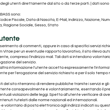
degli utenti direttamente dal sito o da terze parti. | dati son
ALBASS sono:
ice Fiscale, Data di Nascita, E-Mail, Indirizzo, Nazione, Num
ia, Ragione Sociale, Sesso, Stato
l'utente
nserimento di commenti, oppure in caso di specifici servizi richie
culum Vitae per un eventuale rapporto lavorativo, il sito rileva 
utente, compreso l'indirizzo mail. Tali dati si intendono volontar
gazione del servizio.
tra informazione l'utente accetta espressamente l'informativa
nte per l'erogazione del servizio richiesto e per il solo tempo 
ti del sito riterranno di rendere pubbliche tramite i servizi e g
ll'utente consapevolmente e volontariamente, esentando il pre
ntuali violazioni delle leggi. Spetta all'utente verificare di av
contenuti tutelati dalle norme nazionali ed internazionali.
to e volontario di posta elettronica agli indirizzi indicati su q