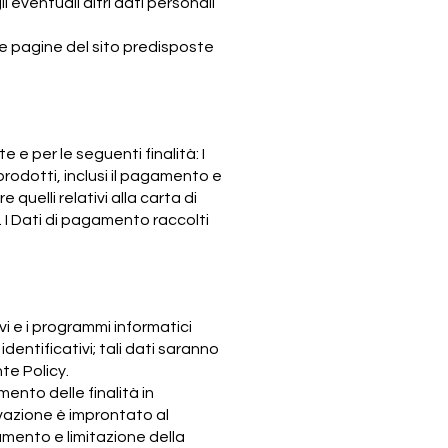
 eventuali altri dati personali
le pagine del sito predisposte
e e per le seguenti finalità: I
 prodotti, inclusi il pagamento e
uelli relativi alla carta di
i. I Dati di pagamento raccolti
i e i programmi informatici
dentificativi; tali dati saranno
te Policy.
ento delle finalità in
ervazione è improntato al
tamento e limitazione della