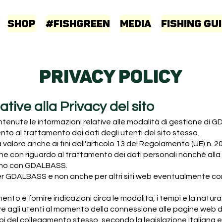
Shop
#FISHGREEN
Media
Fishing Gu
PRIVACY POLICY
ative alla Privacy del sito
tenute le informazioni relative alle modalità di gestione di G
ento al trattamento dei dati degli utenti del sito stesso.
valore anche ai fini dell'articolo 13 del Regolamento (UE) n. 20
e con riguardo al trattamento dei dati personali nonché alla li
cono con GDALBASS.
per GDALBASS e non anche per altri siti web eventualmente cons
o è fornire indicazioni circa le modalità, i tempi e la natura d
re agli utenti al momento della connessione alle pagine web
 del collegamento stesso, secondo la legislazione Italiana 