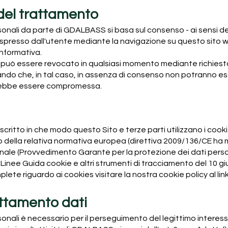
 del trattamento
onali da parte di GDALBASS si basa sul consenso - ai sensi dell'a
presso dall'utente mediante la navigazione su questo sito w
nformativa.
 e può essere revocato in qualsiasi momento mediante richiest
ndo che, in tal caso, in assenza di consenso non potranno esse
trebbe essere compromessa.
critto in che modo questo Sito e terze parti utilizzano i cookie 
o della relativa normativa europea (direttiva 2009/136/CE ha m
onale (Provvedimento Garante per la protezione dei dati perso
Linee Guida cookie e altri strumenti di tracciamento del 10 gi
plete riguardo ai cookies visitare la nostra cookie policy al l
attamento dati
rsonali è necessario per il perseguimento del legittimo interes