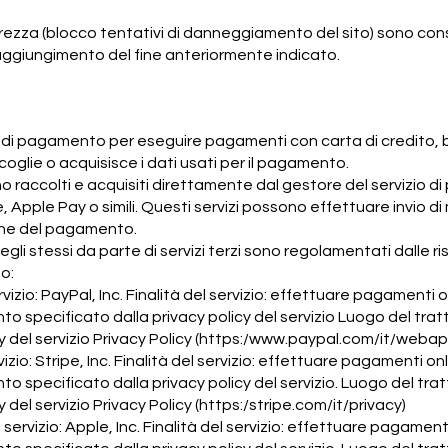
i sicurezza (blocco tentativi di danneggiamento del sito) sono co
ggiungimento del fine anteriormente indicato.
 di pagamento per eseguire pagamenti con carta di credito, bo
glie o acquisisce i dati usati per il pagamento.
o raccolti e acquisiti direttamente dal gestore del servizio 
e, Apple Pay o simili. Questi servizi possono effettuare invio d
iche del pagamento.
o degli stessi da parte di servizi terzi sono regolamentati dalle r
to:
vizio: PayPal, Inc. Finalità del servizio: effettuare pagamenti o
nto specificato dalla privacy policy del servizio Luogo del t
 del servizio Privacy Policy (https:/
www.paypal.com/it/webapp
vizio: Stripe, Inc. Finalità del servizio: effettuare pagamenti on
nto specificato dalla privacy policy del servizio. Luogo del 
y del servizio Privacy Policy (https:/stripe.com/it/privacy)
servizio: Apple, Inc. Finalità del servizio: effettuare pagamenti