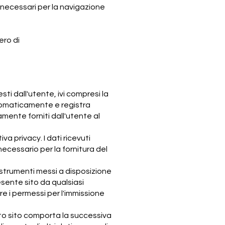
o necessari per la navigazione
ero di
sti dall'utente, ivi compresi la
automaticamente e registra
iamente forniti dall'utente al
 privacy. I dati ricevuti
necessario per la fornitura del
li strumenti messi a disposizione
sente sito da qualsiasi
ere i permessi per l'immissione
uesto sito comporta la successiva