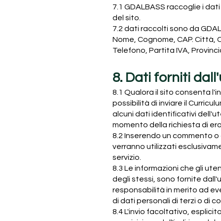
7.1 GDALBASS raccoglie i dati 
del sito.
7.2 dati raccolti sono da GD
Nome, Cognome, CAP. Città, Cod
Telefono, Partita IVA, Provinc
8. Dati forniti dal
8.1 Qualora il sito consenta l'i
possibilità di inviare il Curri
alcuni dati identificativi dell'
momento della richiesta di ero
8.2 Inserendo un commento o al
verranno utilizzati esclusivame
servizio.
8.3 Le informazioni che gli uten
degli stessi, sono fornite da
responsabilità in merito ad eve
di dati personali di terzi o di 
8.4 L'invio facoltativo, esplici