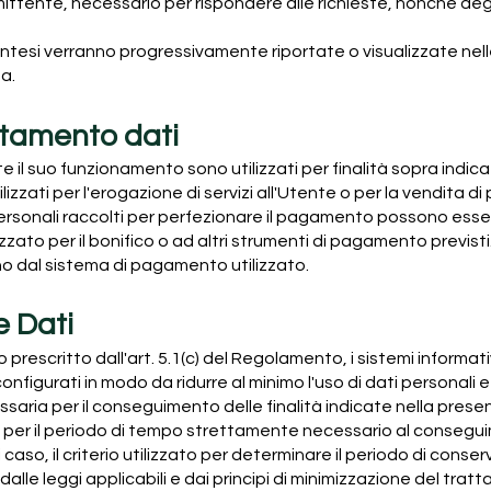
 mittente, necessario per rispondere alle richieste, nonché degli
sintesi verranno progressivamente riportate o visualizzate nel
ta.
attamento dati
te il suo funzionamento sono utilizzati per finalità sopra indicat
lizzati per l'erogazione di servizi all'Utente o per la vendita di
rsonali raccolti per perfezionare il pagamento possono essere q
izzato per il bonifico o ad altri strumenti di pagamento previst
 dal sistema di pagamento utilizzato.
e Dati
escritto dall'art. 5.1(c) del Regolamento, i sistemi informativ
figurati in modo da ridurre al minimo l'uso di dati personali e i
ssaria per il conseguimento delle finalità indicate nella presen
i per il periodo di tempo strettamente necessario al conseguim
caso, il criterio utilizzato per determinare il periodo di cons
 dalle leggi applicabili e dai principi di minimizzazione del trat