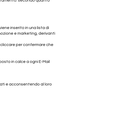
trattamento: secondo quanto
ene inserito in una lista di
ozione e marketing, derivanti
cui cliccare per confermare che
k posto in calce a ogni E-Mail
 dati e acconsentendo al loro