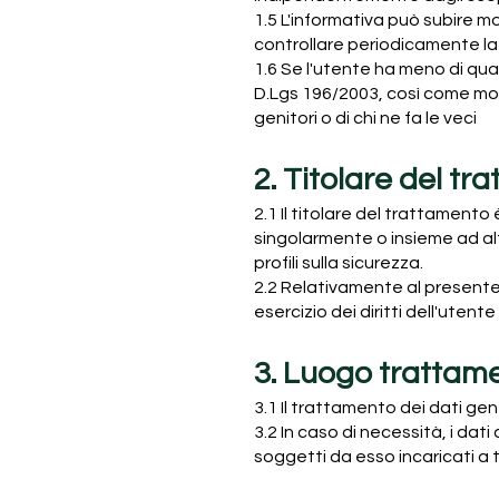
1.5 L'informativa può subire mo
controllare periodicamente l
1.6 Se l'utente ha meno di quat
D.Lgs 196/2003, così come modi
genitori o di chi ne fa le veci
2. Titolare del t
2.1 Il titolare del trattamento 
singolarmente o insieme ad altr
profili sulla sicurezza.
2.2 Relativamente al presente 
esercizio dei diritti dell'uten
3. Luogo trattam
3.1 Il trattamento dei dati ge
3.2 In caso di necessità, i da
soggetti da esso incaricati a t