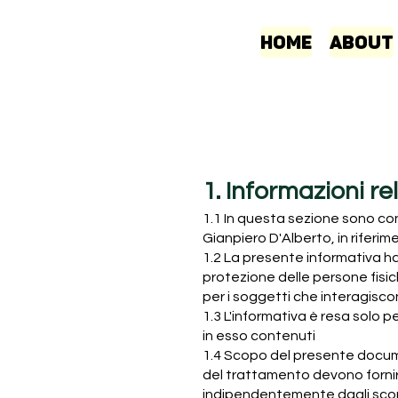
Home
About
1. Informazioni rel
1.1 In questa sezione sono con
Gianpiero D'Alberto, in riferim
1.2 La presente informativa ha 
protezione delle persone fisich
per i soggetti che interagis
1.3 L'informativa è resa solo 
in esso contenuti
1.4 Scopo del presente document
del trattamento devono forni
indipendentemente dagli scopi