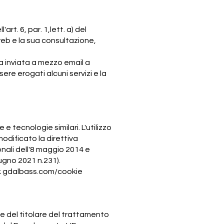
rt. 6, par. 1,lett. a) del
eb e la sua consultazione,
a inviata a mezzo email a
re erogati alcuni servizi e la
e tecnologie similari. L'utilizzo
odificato la direttiva
nali dell'8 maggio 2014 e
ugno 2021 n.231).
ink gdalbass.com/cookie
se del titolare del trattamento