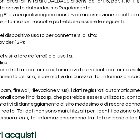
oni circa l'attività di GDALBASS ai sensi dell'art. 6, par. 1, lett
anto previsto dal medesimo Regolamento.
 Log Files nei quali vengono conservate informazioni raccolte 
. Le informazioni raccolte potrebbero essere le seguenti:
;
el dispositivo usato per connettersi al sito;
vider (ISP);
visitatore (referral) e di uscita;
ick.
sono trattate in forma automatizzata e raccolte in forma esc
onamento del sito, e per motivi di sicurezza. Tali informazioni sa
 antispam, firewall, rilevazione virus), i dati registrati automa
li come l'indirizzo Ip, che potrebbe essere utilizzato, confo
entativi di danneggiamento al sito medesimo o di recare danno
reato. Tali dati non sono mai utilizzati per l'identificazione o 
dei suoi utenti, tali informazioni saranno trattate in base ai legit
i acquisti