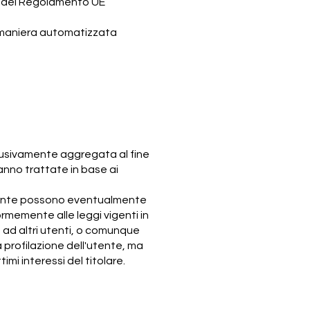
. f) del Regolamento UE
in maniera automatizzata
lusivamente aggregata al fine
ranno trattate in base ai
ticamente possono eventualmente
rmemente alle leggi vigenti in
 ad altri utenti, o comunque
la profilazione dell'utente, ma
timi interessi del titolare.