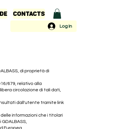
ide
Contacts
Log In
DALBASS, di proprietà di
16/679, relativo alla
bera circolazione di tali dati,
ultati dall'utente tramite link
elle informazioni che i titolari
 di GDALBASS,
ed Europea.