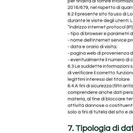
per finalità di fornire informazi
2016/679, nel rispetto di qu
6.2 Il presente sito fa uso di
durante le visite degli utenti
“indirizzo internet protocol (IP)
- tipo di browser e parametri d
- nome dell'internet service pro
- data e orario di visita;
- pagina web di provenienza del 
- eventualmente il numero di cl
6.3 Le suddette informazioni 
di verificare il corretto funzi
legittimi interessi del titolare.
6.4 A fini di sicurezza (filtri
comprendere anche dati persona
materia, al fine di bloccare t
attività dannose o costituenti 
solo a fini di tutela del sito e 
7. Tipologia di dat