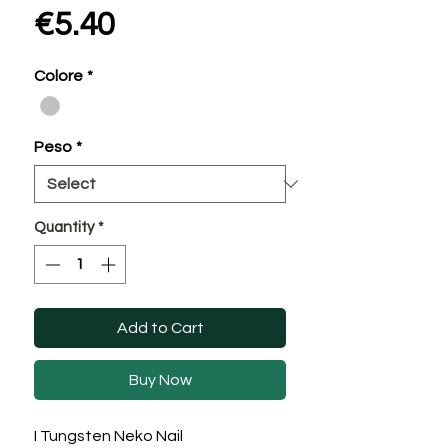
Price
€5.40
Colore
*
Peso
*
Quantity
*
Add to Cart
Buy Now
I Tungsten Neko Nail