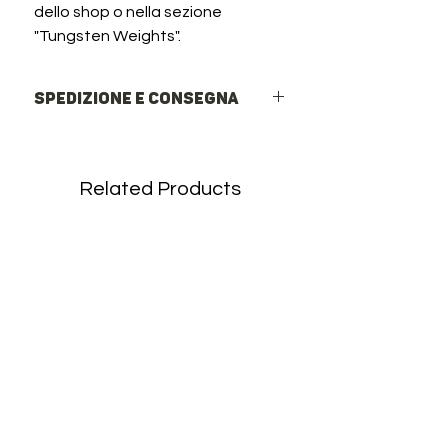
dello shop o nella sezione
"Tungsten Weights".
Spedizione e Consegna
Spedizioni rapide in Italia ed Europa
Italia: Corriere Espresso o Rete
InPost (Punti di ritiro e Locker h24).
Related Products
Europa: Spedizione internazionale
tramite DPD.
Spedizione Gratuita: Disponibile per
ordini nazionali sopra la soglia
minima.
Evasione rapida in 24/48h
lavorative.
Per i costi aggiornati e tutti i dettagli,
consulta i nostri
Termini e Condizioni di
Spedizione
.